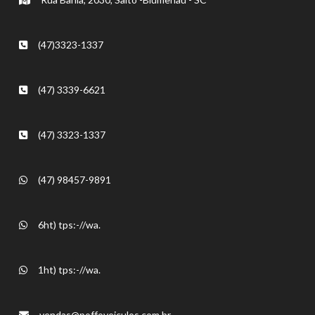
(47)3323-1337
(47) 3339-6621
(47) 3323-1337
(47) 98457-9891
6ht) tps:-//wa.
1ht) tps:-//wa.
vendas@poffoveiculos.com.br