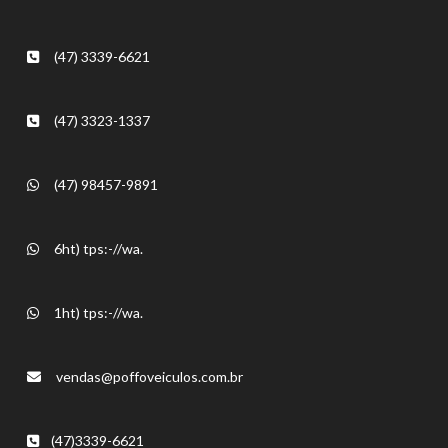
(47) 3339-6621
(47) 3323-1337
(47) 98457-9891
6ht) tps:-//wa.
1ht) tps:-//wa.
vendas@poffoveiculos.com.br
(47)3339-6621