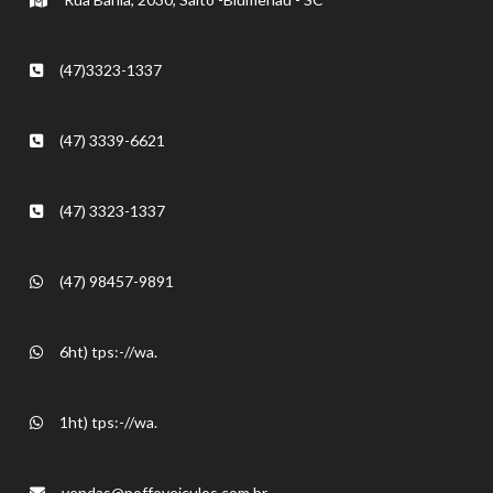
(47)3323-1337
(47) 3339-6621
(47) 3323-1337
(47) 98457-9891
6ht) tps:-//wa.
1ht) tps:-//wa.
vendas@poffoveiculos.com.br