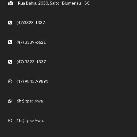
Rua Bahia, 2030, Salto -Blumenau - SC
(47)3323-1337
(47) 3339-6621
(47) 3323-1337
(47) 98457-9891
6ht) tps:-//wa.
1ht) tps:-//wa.