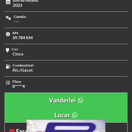
Ano do Modelo
2023
Câmbio
---
KM
39.784 KM
Cor
Cinza
Combustível
Álc./Gasol.
Placa
R*****4
Vanderlei
Lucas
Faça sua proposta